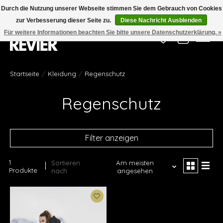
Durch die Nutzung unserer Webseite stimmen Sie dem Gebrauch von Cookies
zur Verbesserung dieser Seite zu.
Diese Nachricht Ausblenden
Für weitere Informationen beachten Sie bitte unsere Datenschutzerklärung. »
Wunschzettel
Ihr Waren
Startseite
/
Kleidung
/
Regenschutz
Regenschutz
Filter anzeigen
1
Sortieren
Am meisten
Produkte
nach
angesehen